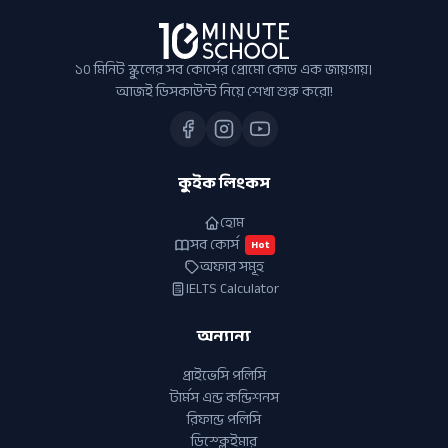
১০ মিনিট স্কুলের সব কোর্সের প্রোমো কোড এক জায়গায়।
আজই ডিসকাউন্ট নিয়ে শেখা শুরু করো!
কুইক লিংকস
হোম
সব কোর্স
Hot
অফার সমূহ
IELTS Calculator
অন্যান্য
প্রাইভেসি পলিসি
টার্মস এন্ড কন্ডিশনস
রিফান্ড পলিসি
ডিস্ক্লেইমার