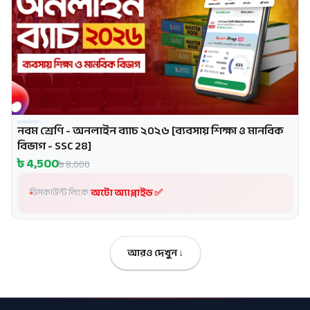
নবম শ্রেণি - অনলাইন ব্যাচ ২০২৬ [ব্যবসায় শিক্ষা ও মানবিক
প্রোমো
বিভাগ - SSC 28]
৳
4,500
৳
8,000
অটো অ্যাপ্লাইড ✅
ডিসকাউন্ট লিংক:
আরও দেখুন ↓