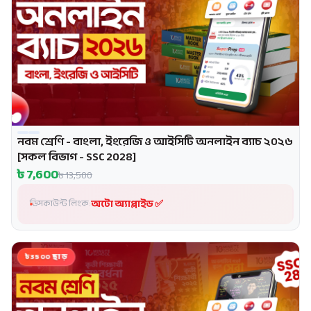
নবম শ্রেণি - বাংলা, ইংরেজি ও আইসিটি অনলাইন ব্যাচ ২০২৬
প্রোমো
[সকল বিভাগ - SSC 2028]
৳
7,600
৳
13,500
অটো অ্যাপ্লাইড ✅
ডিসকাউন্ট লিংক:
৳3500 ছাড়