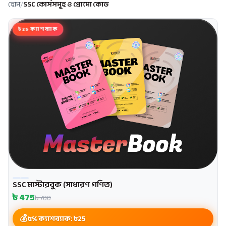
হোম
/
SSC কোর্সসমূহ ও প্রোমো কোড
৳25 ক্যাশব্যাক
SSC মাস্টারবুক (সাধারণ গণিত)
৳
475
৳
700
৫% ক্যাশব্যাক: ৳
25