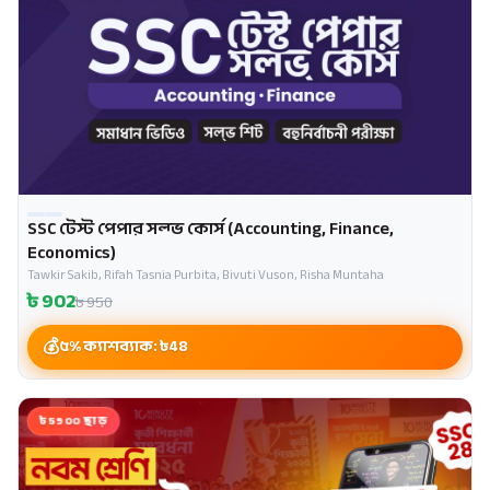
SSC টেস্ট পেপার সল্ভ কোর্স (Accounting, Finance,
Economics)
Tawkir Sakib, Rifah Tasnia Purbita, Bivuti Vuson, Risha Muntaha
৳
902
৳
950
৫% ক্যাশব্যাক: ৳
48
৳5900 ছাড়