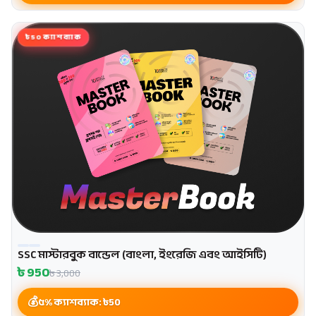
৳50 ক্যাশব্যাক
SSC মাস্টারবুক বান্ডেল (বাংলা, ইংরেজি এবং আইসিটি)
৳
950
৳
3,000
৫% ক্যাশব্যাক: ৳
50