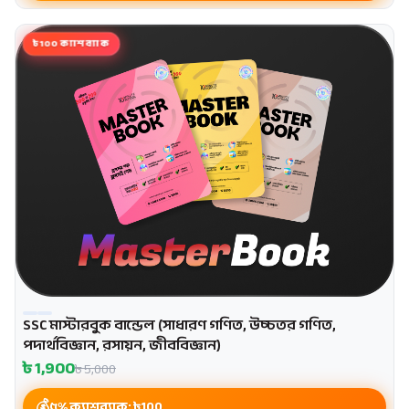
৳100 ক্যাশব্যাক
SSC মাস্টারবুক বান্ডেল (সাধারণ গণিত, উচ্চতর গণিত,
পদার্থবিজ্ঞান, রসায়ন, জীববিজ্ঞান)
৳
1,900
৳
5,000
৫% ক্যাশব্যাক: ৳
100