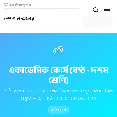
💡
জব প্রিপারেশন
PROMO
স্পেশাল অফার
🌱
একাডেমিক কোর্স (ষষ্ঠ - দশম
শ্রেণি)
ষষ্ঠ থেকে দশম শ্রেণির শিক্ষার্থীদের জন্য সম্পূর্ণ একাডেমিক
প্রস্তুতি — অনলাইন ব্যাচ ও রেকর্ডেড কোর্স।
31
টি কোর্স