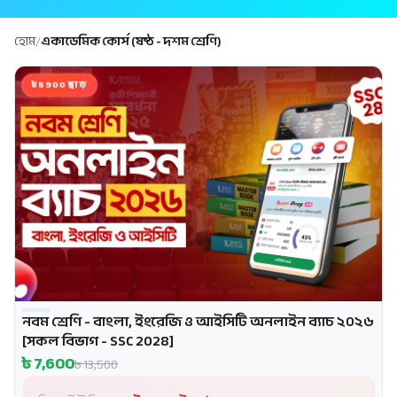
হোম
/
একাডেমিক কোর্স (ষষ্ঠ - দশম শ্রেণি)
৳5900 ছাড়
নবম শ্রেণি - বাংলা, ইংরেজি ও আইসিটি অনলাইন ব্যাচ ২০২৬
প্রোমো
[সকল বিভাগ - SSC 2028]
৳
7,600
৳
13,500