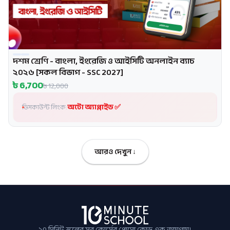
দশম শ্রেণি - বাংলা, ইংরেজি ও আইসিটি অনলাইন ব্যাচ
প্রোমো
২০২৬ [সকল বিভাগ - SSC 2027]
৳
6,700
৳
12,000
অটো অ্যাপ্লাইড ✅
ডিসকাউন্ট লিংক:
আরও দেখুন ↓
১০ মিনিট স্কুলের সব কোর্সের প্রোমো কোড এক জায়গায়।