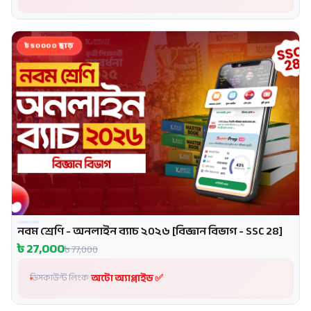
৳50000 ছাড়
নবম শ্রেণি - অনলাইন ব্যাচ ২০২৬ [বিজ্ঞান বিভাগ - SSC 28]
প্রোমো
৳
27,000
৳
77,000
অটো অ্যাপ্লাইড ✅
ডিসকাউন্ট লিংক: