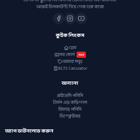
আজই ডিসকাউন্ট নিয়ে শেখা শুরু করো!
কুইক লিংকস
হোম
সব কোর্স
Hot
অফার সমূহ
IELTS Calculator
অন্যান্য
প্রাইভেসি পলিসি
টার্মস এন্ড কন্ডিশনস
রিফান্ড পলিসি
ডিস্ক্লেইমার
অ্যাপ ডাউনলোড করুন