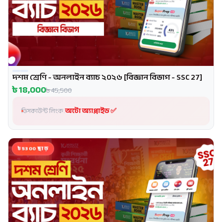
দশম শ্রেণি - অনলাইন ব্যাচ ২০২৬ [বিজ্ঞান বিভাগ - SSC 27]
প্রোমো
৳
18,000
৳
45,500
অটো অ্যাপ্লাইড ✅
ডিসকাউন্ট লিংক:
৳5300 ছাড়