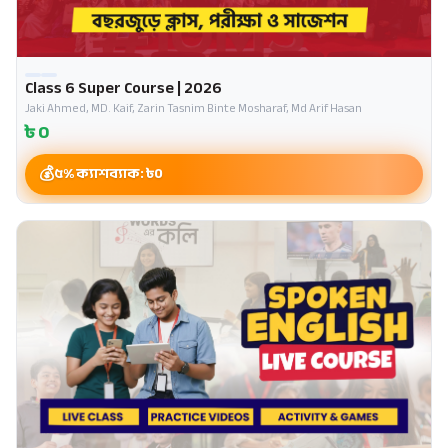
Class 6 Super Course | 2026
Jaki Ahmed, MD. Kaif, Zarin Tasnim Binte Mosharaf, Md Arif Hasan
৳
0
৫% ক্যাশব্যাক: ৳
0