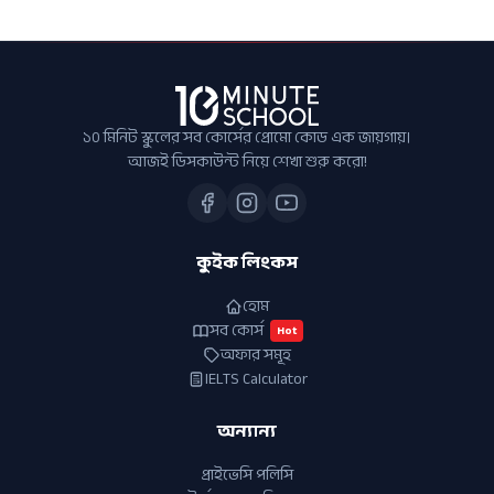
১০ মিনিট স্কুলের সব কোর্সের প্রোমো কোড এক জায়গায়।
আজই ডিসকাউন্ট নিয়ে শেখা শুরু করো!
কুইক লিংকস
হোম
সব কোর্স
Hot
অফার সমূহ
IELTS Calculator
অন্যান্য
প্রাইভেসি পলিসি