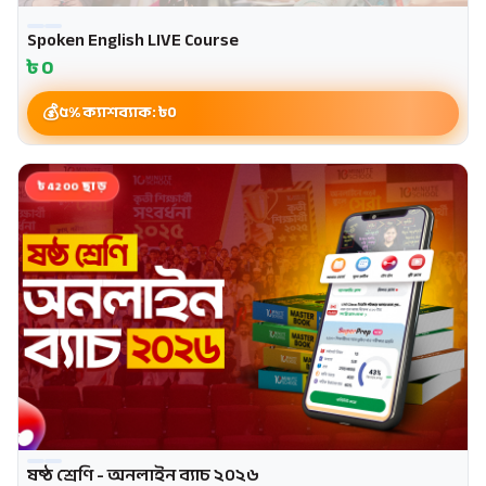
Spoken English LIVE Course
৳
0
৫% ক্যাশব্যাক: ৳
0
৳4200 ছাড়
ষষ্ঠ শ্রেণি - অনলাইন ব্যাচ ২০২৬
প্রোমো