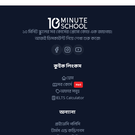
১০ মিনিট স্কুলের সব কোর্সের প্রোমো কোড এক জায়গায়।
আজই ডিসকাউন্ট নিয়ে শেখা শুরু করো!
কুইক লিংকস
হোম
সব কোর্স
Hot
অফার সমূহ
IELTS Calculator
অন্যান্য
প্রাইভেসি পলিসি
টার্মস এন্ড কন্ডিশনস