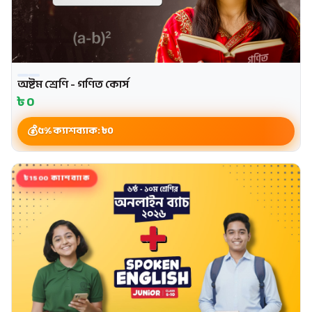
অষ্টম শ্রেণি - গণিত কোর্স
৳
0
৫% ক্যাশব্যাক: ৳
0
৳1500 ক্যাশব্যাক