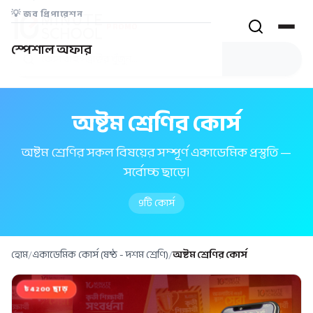
💡
জব প্রিপারেশন
PROMO
স্পেশাল অফার
অষ্টম শ্রেণির কোর্স
অষ্টম শ্রেণির সকল বিষয়ের সম্পূর্ণ একাডেমিক প্রস্তুতি —
সর্বোচ্চ ছাড়ে।
9
টি কোর্স
হোম
/
একাডেমিক কোর্স (ষষ্ঠ - দশম শ্রেণি)
/
অষ্টম শ্রেণির কোর্স
৳4200 ছাড়