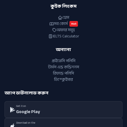
কুইক লিংকস
হোম
সব কোর্স
Hot
অফার সমূহ
IELTS Calculator
অন্যান্য
প্রাইভেসি পলিসি
টার্মস এন্ড কন্ডিশনস
রিফান্ড পলিসি
ডিস্ক্লেইমার
অ্যাপ ডাউনলোড করুন
Get it on
Google Play
Download on the