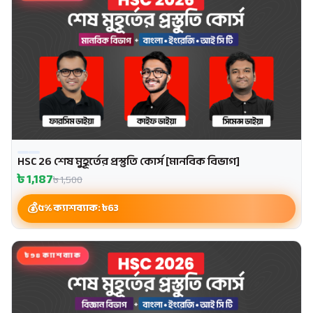
HSC 26 শেষ মুহূর্তের প্রস্তুতি কোর্স [মানবিক বিভাগ]
৳
1,187
৳
1,500
৫% ক্যাশব্যাক: ৳
63
৳98 ক্যাশব্যাক