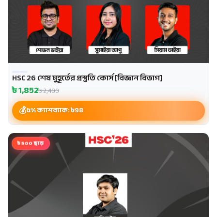
HSC 26 শেষ মুহূর্তের প্রস্তুতি কোর্স [বিজ্ঞান বিভাগ]
৳
1,852
৳
2,400
৫% ক্যাশব্যাক: ৳
98
৳500 ছাড়