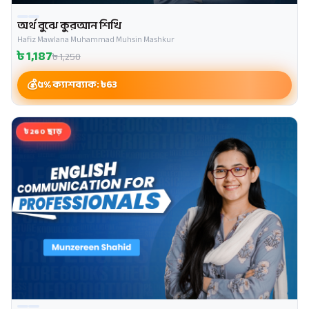
অর্থ বুঝে কুরআন শিখি
Hafiz Mawlana Muhammad Muhsin Mashkur
৳
1,187
৳
1,250
৫% ক্যাশব্যাক: ৳
63
৳260 ছাড়