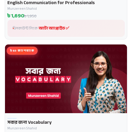
English Communication for Professionals
প্রোমো
Munzereen Shahid
৳
1,690
৳
1,950
অটো অ্যাপ্লাইড ✅
ডিসকাউন্ট লিংক:
৳63 ক্যাশব্যাক
সবার জন্য Vocabulary
Munzereen Shahid