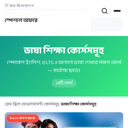
💡
জব প্রিপারেশন
PROMO
স্পেশাল অফার
ভাষা শিক্ষা কোর্সসমূহ
স্পোকেন ইংলিশ, IELTS ও অন্যান্য ভাষা শেখার সকল কোর্স
— সর্বোচ্চ ছাড়ে।
28
টি কোর্স
হোম
/
স্কিল ডেভেলপমেন্ট কোর্সসমূহ
/
ভাষা শিক্ষা কোর্সসমূহ
৳425 ক্যাশব্যাক