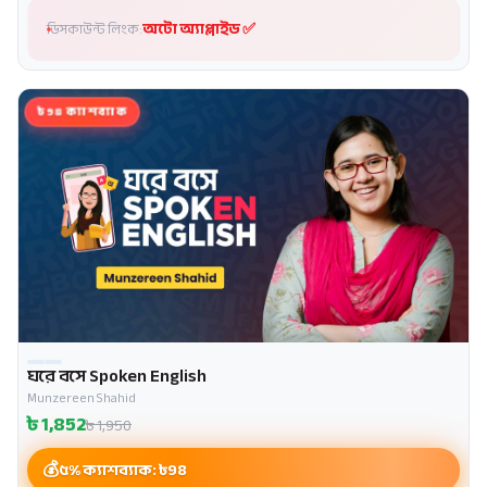
অটো অ্যাপ্লাইড ✅
ডিসকাউন্ট লিংক:
৳98 ক্যাশব্যাক
ঘরে বসে Spoken English
Munzereen Shahid
৳
1,852
৳
1,950
৫% ক্যাশব্যাক: ৳
98