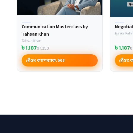
Communication Masterclass by
Negotiat
Tahsan Khan
Ejazur Rah
Tahsan Khan
৳
1,187
৳
1,187
৳
1,250
৳
৫% ক্যাশব্যাক: ৳
63
৫% ক্