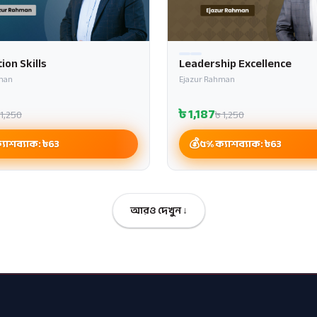
ion Skills
Leadership Excellence
man
Ejazur Rahman
৳
1,187
1,250
৳
1,250
যাশব্যাক: ৳
63
৫% ক্যাশব্যাক: ৳
63
আরও দেখুন ↓