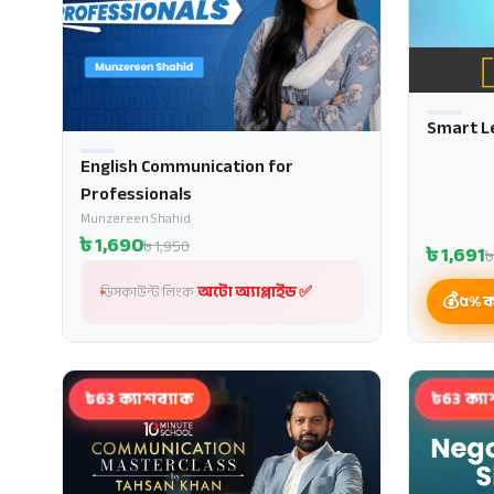
Smart L
English Communication for
প্রোমো
Professionals
Munzereen Shahid
৳
1,690
৳
1,950
৳
1,691
অটো অ্যাপ্লাইড ✅
ডিসকাউন্ট লিংক:
৫% ক্
৳63 ক্যাশব্যাক
৳63 ক্যা