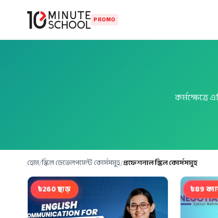
PROMO
কর্মক্ষেত্র
হোম
/
স্কিল ডেভেলপমেন্ট কোর্সসমূহ
/
প্রফেশনাল স্কিল কোর্সসমূহ
৳260 ছাড়
৳89 ক্য