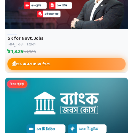
GK for Govt. Jobs
আব্দুর রহমান শ্রাবণ
৳
1,425
৳
1,500
৫% ক্যাশব্যাক: ৳
75
৳10 ছাড়