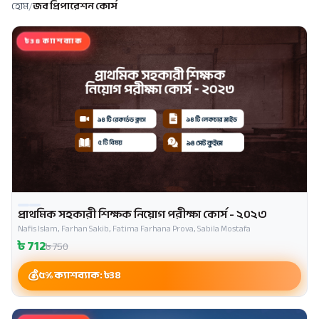
হোম
/
জব প্রিপারেশন কোর্স
৳38 ক্যাশব্যাক
প্রাথমিক সহকারী শিক্ষক নিয়োগ পরীক্ষা কোর্স - ২০২৩
Nafis Islam, Farhan Sakib, Fatima Farhana Prova, Sabila Mostafa
৳
712
৳
750
৫% ক্যাশব্যাক: ৳
38