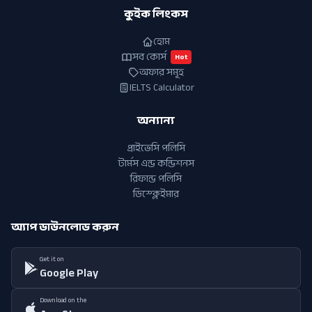
কুইক লিংকস
হোম
সব কোর্স
Hot
অফার সমূহ
IELTS Calculator
অন্যান্য
প্রাইভেসি পলিসি
টার্মস এন্ড কন্ডিশনস
রিফান্ড পলিসি
ডিস্ক্লেইমার
অ্যাপ ডাউনলোড করুন
Get it on
Google Play
Download on the