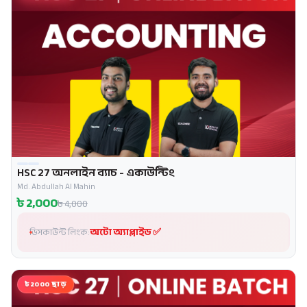
HSC 27 অনলাইন ব্যাচ - একাউন্টিং
প্রোমো
Md. Abdullah Al Mahin
৳
2,000
৳
4,000
অটো অ্যাপ্লাইড ✅
ডিসকাউন্ট লিংক:
৳2000 ছাড়