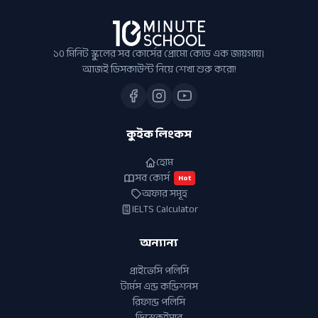
১০ মিনিট স্কুলের সব কোর্সের প্রোমো কোড এক জায়গায়।
আজই ডিসকাউন্ট নিয়ে শেখা শুরু করো!
কুইক লিংকস
হোম
সব কোর্স
Hot
অফার সমূহ
IELTS Calculator
অন্যান্য
প্রাইভেসি পলিসি
টার্মস এন্ড কন্ডিশনস
রিফান্ড পলিসি
ডিস্ক্লেইমার