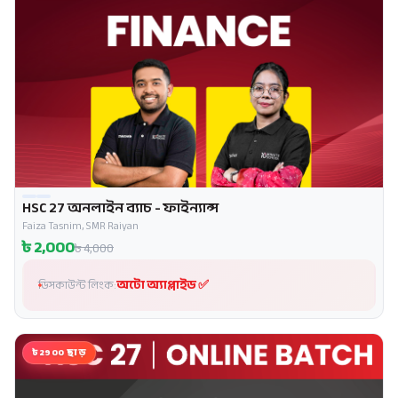
HSC 27 অনলাইন ব্যাচ - ফাইন্যান্স
প্রোমো
Faiza Tasnim, SMR Raiyan
৳
2,000
৳
4,000
অটো অ্যাপ্লাইড ✅
ডিসকাউন্ট লিংক:
৳2900 ছাড়