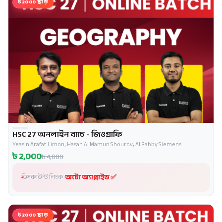
৳2000 ছাড়
HSC 27 অনলাইন ব্যাচ - জিওগ্রাফি
প্রোমো
Yeasin Arafat Limon, Hasan Al Mamun Shourov, Al Rabby Siemens
৳
2,000
৳
4,000
অটো অ্যাপ্লাইড ✅
ডিসকাউন্ট লিংক:
৳2000 ছাড়