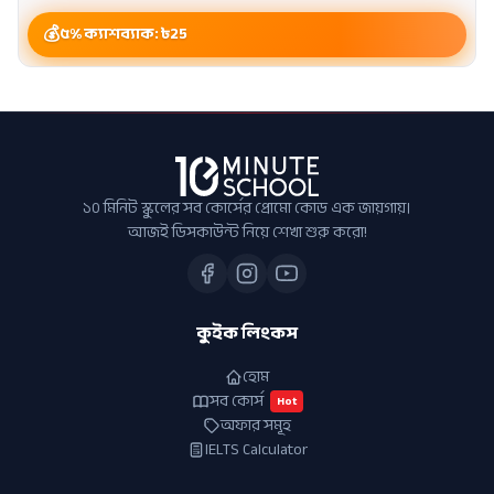
৫% ক্যাশব্যাক: ৳
25
১০ মিনিট স্কুলের সব কোর্সের প্রোমো কোড এক জায়গায়।
আজই ডিসকাউন্ট নিয়ে শেখা শুরু করো!
কুইক লিংকস
হোম
সব কোর্স
Hot
অফার সমূহ
IELTS Calculator